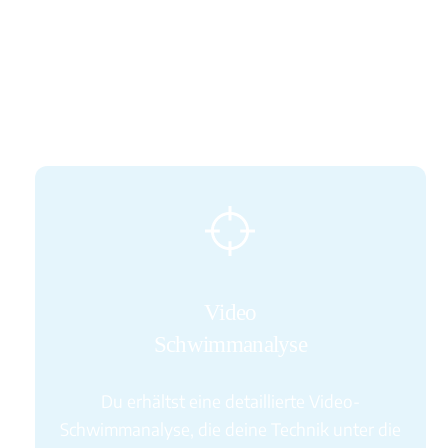
die perfekt auf deine persönlichen Ziele und
Bedürfnisse zugeschnitten sind.
Ab 150€
Icon
label
Video
Schwimmanalyse
Du erhältst eine detaillierte Video-
Schwimmanalyse, die deine Technik unter die